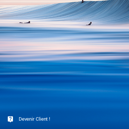
live_help
Devenir Client !